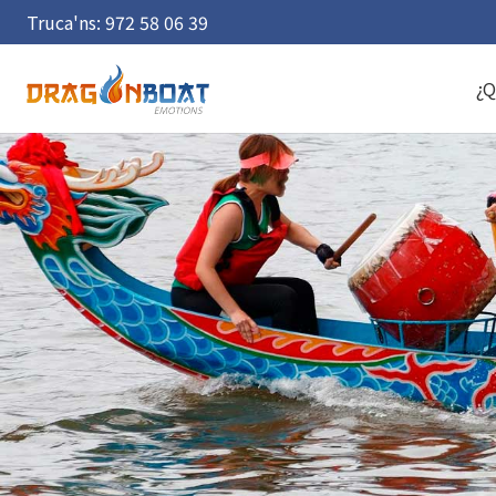
Truca'ns:
972 58 06 39
¿Q