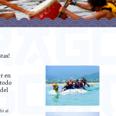
tas!
r en
 todo
 del
ir al