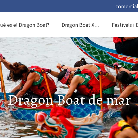
comercia
ué es el Dragon Boat?
Dragon Boat X…
Festivals i
Dragon Boat de mar