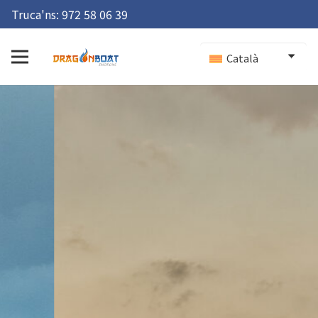
Truca'ns:
972 58 06 39
Català