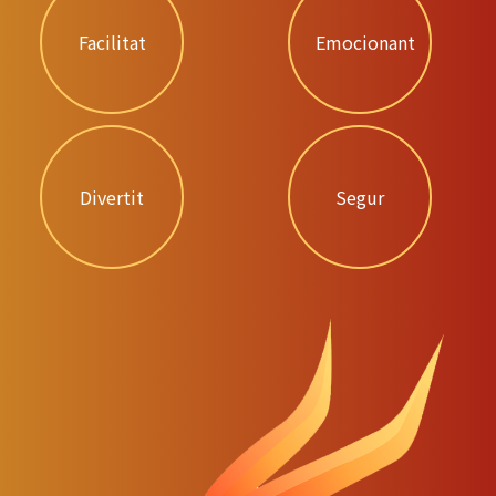
Facilitat
Emocionant
Divertit
Segur