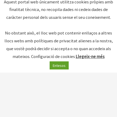
Aquest portal web únicament utilitza cookies pròpies amb
Testimonis
finalitat tècnica, no recopila dades ni cedeix dades de
caràcter personal dels usuaris sense el seu coneixement.
No obstant això, el lloc web pot contenir enllaços a altres
Excellent
llocs webs amb polítiques de privacitat alienes a la nostra,
que vostè podrà decidir si accepta o no quan accedeix als
Based on
39 reviews
mateixos.
Configuració de cookies
Llegeix-ne més
Entesos
Elizabeth Gascón
2023-10-10
This activity exceeded our
Estuv
s,
expectations. We were a group of 38
empre